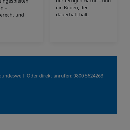
der fertigen Fläche – und
eingespielten
ein Boden, der
n –
dauerhaft hält.
erecht und
 bundesweit. Oder direkt anrufen: 0800 5624263