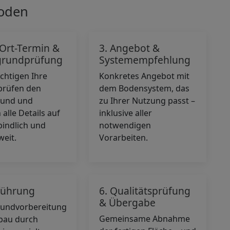
Boden
-Ort-Termin &
3. Angebot &
grundprüfung
Systemempfehlung
ichtigen Ihre
Konkretes Angebot mit
 prüfen den
dem Bodensystem, das
rund und
zu Ihrer Nutzung passt –
alle Details auf
inklusive aller
bindlich und
notwendigen
eit.
Vorarbeiten.
führung
6. Qualitätsprüfung
& Übergabe
rundvorbereitung
Gemeinsame Abnahme
bau durch