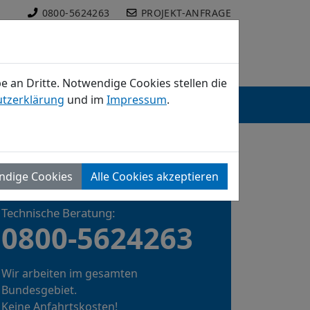
0800-5624263
PROJEKT-ANFRAGE
 an Dritte. Notwendige Cookies stellen die
tzerklärung
und im
Impressum
.
NTAKT
JOBS
SUCHE
ndige Cookies
Alle Cookies akzeptieren
DIREKTKONTAKT
Technische Beratung:
0800-5624263
Wir arbeiten im gesamten
Bundesgebiet.
Keine Anfahrtskosten!