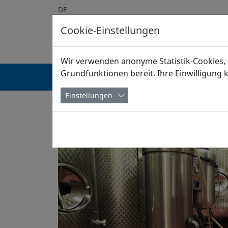
DE
Cookie-Einstellungen
Wir verwenden anonyme Statistik-Cookies, 
Grundfunktionen bereit. Ihre Einwilligung 
STARTSEITE
ÜBER UNS
INDUSTRIEBÖDEN
Einstellungen
Startseite
Referenzen
Brauereien & Abf
Brauereien & Abfüllbetrieb