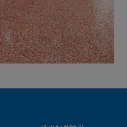
Tel.:
02666-91395-00