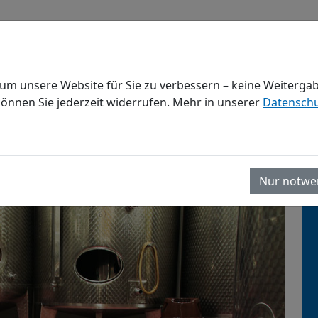
um unsere Website für Sie zu verbessern – keine Weitergabe
können Sie jederzeit widerrufen. Mehr in unserer
Datenschu
GROSSKÜCHENBODEN
REFERENZEN
WISSEN
KO
üllbetriebe
e
Nur notwe