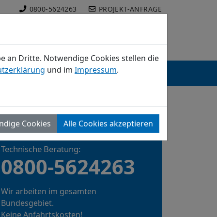
0800-5624263
PROJEKT-ANFRAGE
 an Dritte. Notwendige Cookies stellen die
tzerklärung
und im
Impressum
.
NTAKT
JOBS
SUCHE
ndige Cookies
Alle Cookies akzeptieren
DIREKTKONTAKT
Technische Beratung:
0800-5624263
Wir arbeiten im gesamten
Bundesgebiet.
Keine Anfahrtskosten!