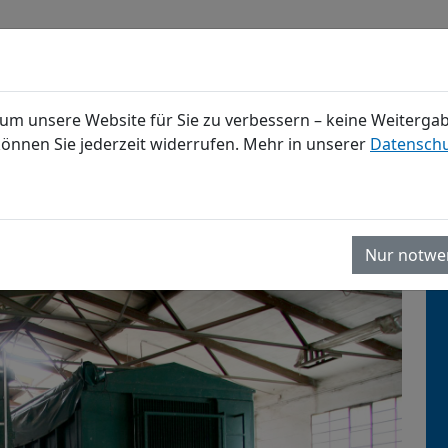
um unsere Website für Sie zu verbessern – keine Weitergabe
können Sie jederzeit widerrufen. Mehr in unserer
Datenschu
GROSSKÜCHENBODEN
REFERENZEN
WISSEN
KO
che Lagerflächen
lächen
Nur notwe