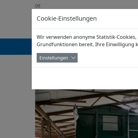
DE
Cookie-Einstellungen
Wir verwenden anonyme Statistik-Cookies, 
Grundfunktionen bereit. Ihre Einwilligung 
STARTSEITE
ÜBER UNS
INDUSTRIEBÖDEN
Einstellungen
Startseite
Referenzen
Landwirtschaftli
Landwirtschaftliche Lagerf