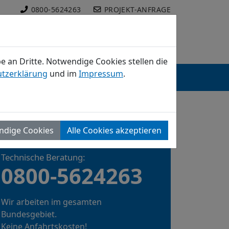
0800-5624263
PROJEKT-ANFRAGE
 an Dritte. Notwendige Cookies stellen die
tzerklärung
und im
Impressum
.
NTAKT
JOBS
SUCHE
ndige Cookies
Alle Cookies akzeptieren
DIREKTKONTAKT
Technische Beratung:
0800-5624263
Wir arbeiten im gesamten
Bundesgebiet.
Keine Anfahrtskosten!