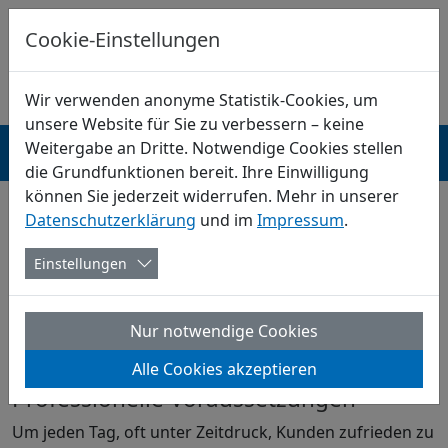
DE
0800-5624263
PROJEKT-ANFRAGE
Cookie-Einstellungen
Wir verwenden anonyme Statistik-Cookies, um
unsere Website für Sie zu verbessern – keine
Weitergabe an Dritte. Notwendige Cookies stellen
Menü
die Grundfunktionen bereit. Ihre Einwilligung
können Sie jederzeit widerrufen. Mehr in unserer
Startseite
Referenzen
KFZ-Handwerk und Industrie
Datenschutzerklärung
und im
Impressum
.
KFZ-handwerk und Industrie
Einstellungen
Nur notwendige Cookies
Alle Cookies akzeptieren
Professionelle Voraussetzungen
Um jeden Tag, oft unter Zeitdruck, Kunden zufrieden zu